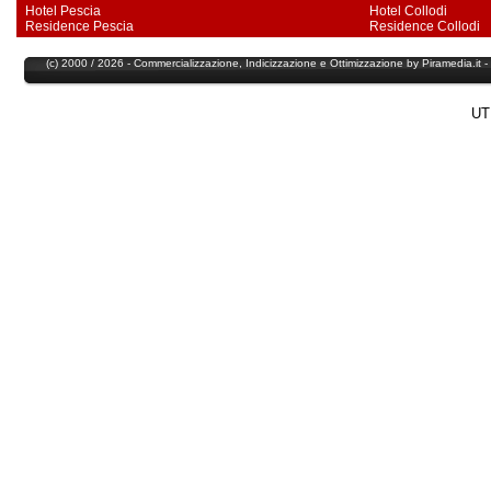
Hotel Pescia
Hotel Collodi
Residence Pescia
Residence Collodi
(c) 2000 / 2026 - Commercializzazione,
Indicizzazione
e
Ottimizzazione
by
Piramedia
.it
UT