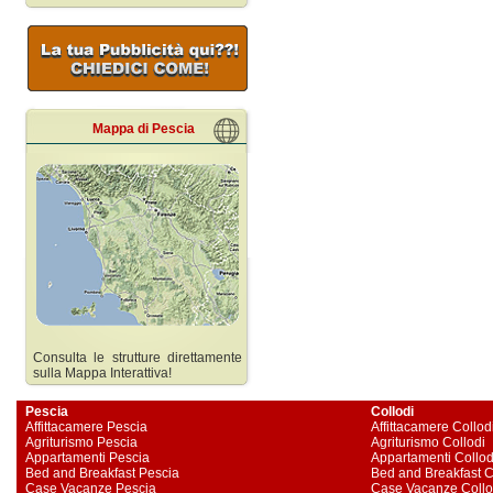
Mappa di Pescia
Consulta le strutture direttamente
sulla Mappa Interattiva!
Pescia
Collodi
Affittacamere Pescia
Affittacamere Collod
Agriturismo Pescia
Agriturismo Collodi
Appartamenti Pescia
Appartamenti Collod
Bed and Breakfast Pescia
Bed and Breakfast C
Case Vacanze Pescia
Case Vacanze Collo