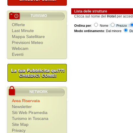
Lista delle strutture
TURISMO
Clicca sul nome del
Hotel
per acced
Offerte
Ordina per
:
Nome
Prezzo
Last Minute
Modo ordinamento
: Dal minore
Da
Mappa Satellitare
Previsioni Meteo
Webcam
Eventi
NETWORK
Area Riservata
Newsletter
Siti Web Piramedia
Turismo in Toscana
Site Map
Privacy