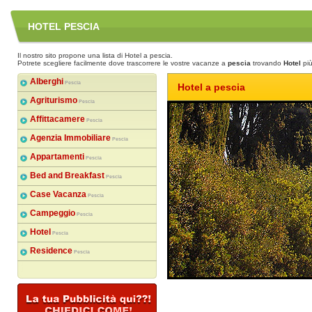
HOTEL PESCIA
Il nostro sito propone una lista di Hotel a pescia.
Potrete scegliere facilmente dove trascorrere le vostre vacanze a
pescia
trovando
Hotel
più
Alberghi
Pescia
Hotel a pescia
Agriturismo
Pescia
Affittacamere
Pescia
Agenzia Immobiliare
Pescia
Appartamenti
Pescia
Bed and Breakfast
Pescia
Case Vacanza
Pescia
Campeggio
Pescia
Hotel
Pescia
Residence
Pescia